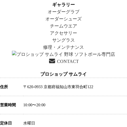
ナ
投
の
リ
ギャラリー
ビ
稿:
投
ー
オーダーグラブ
ゲ
稿:
オーダーシューズ
ー
チームウエア
シ
アクセサリー
ョ
サングラス
ン
修理・メンテナンス
CONTACT
プロショップ サムライ
住所
〒620-0933 京都府福知山市東羽合町122
営業時間
10:00〜20:00
定休日
水曜日