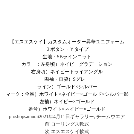
【エスエスケイ】カスタムオーダー昇華ユニフォーム
２ボタン・Ｙタイプ
生地：SBラインニット
カラー：左身頃）ネイビーグラデーション
右身頃）ネイビートライアングル
両袖・両脇）Sグレー
ライン）ゴールド×シルバー
マーク：全胸）ホワイト×ネイビー×ゴールド×シルバー影
左袖）ネイビー×ゴールド
番号）ホワイト×ネイビー×ゴールド
投
投
カ
proshopsamurai
2021年4月11日
ギャラリー
,
チームウエア
投
稿
稿
前
テ
前
ローリングス軟式
稿
者
日:
の
次
ゴ
次
エスエスケイ軟式