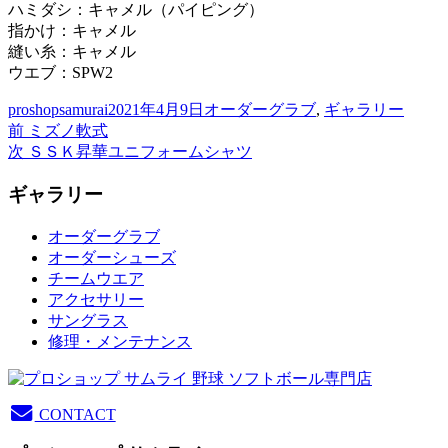
ハミダシ：キャメル（パイピング）
指かけ：キャメル
縫い糸：キャメル
ウエブ：SPW2
投
投
カ
proshopsamurai
2021年4月9日
オーダーグラブ
,
ギャラリー
稿
前
稿
テ
前
ミズノ軟式
投
者
の
次
日:
ゴ
次
ＳＳＫ昇華ユニフォームシャツ
稿
投
の
リ
ギャラリー
稿:
投
ー
ナ
稿:
ビ
オーダーグラブ
オーダーシューズ
ゲ
チームウエア
ー
アクセサリー
サングラス
シ
修理・メンテナンス
ョ
ン
CONTACT