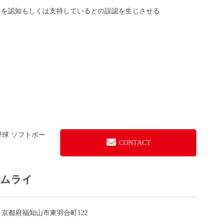
トを認知もしくは支持しているとの誤認を生じさせる
CONTACT
サムライ
933 京都府福知山市東羽合町122