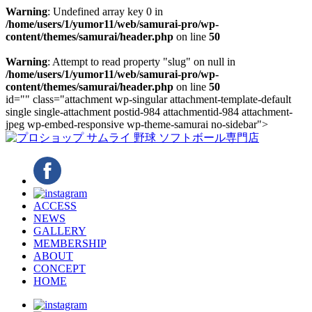
Warning
: Undefined array key 0 in
/home/users/1/yumor11/web/samurai-pro/wp-
content/themes/samurai/header.php
on line
50
Warning
: Attempt to read property "slug" on null in
/home/users/1/yumor11/web/samurai-pro/wp-
content/themes/samurai/header.php
on line
50
id="" class="attachment wp-singular attachment-template-default
single single-attachment postid-984 attachmentid-984 attachment-
jpeg wp-embed-responsive wp-theme-samurai no-sidebar">
ACCESS
NEWS
GALLERY
MEMBERSHIP
ABOUT
CONCEPT
HOME