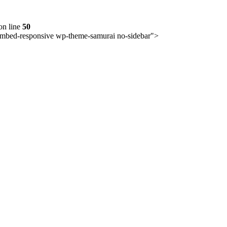
on line
50
p-embed-responsive wp-theme-samurai no-sidebar">