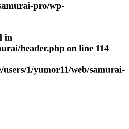
samurai-pro/wp-
l in
urai/header.php
on line
114
/users/1/yumor11/web/samurai-