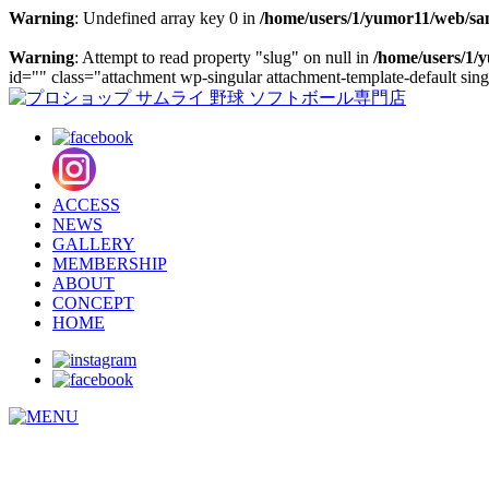
Warning
: Undefined array key 0 in
/home/users/1/yumor11/web/sa
Warning
: Attempt to read property "slug" on null in
/home/users/1/
id="" class="attachment wp-singular attachment-template-default si
ACCESS
NEWS
GALLERY
MEMBERSHIP
ABOUT
CONCEPT
HOME