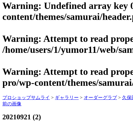
Warning
: Undefined array key 
content/themes/samurai/header
Warning
: Attempt to read prop
/home/users/1/yumor11/web/sam
Warning
: Attempt to read prop
pro/wp-content/themes/samurai
プロショップサムライ
>
ギャラリー
>
オーダーグラブ
>
久保
前の画像
20210921 (2)