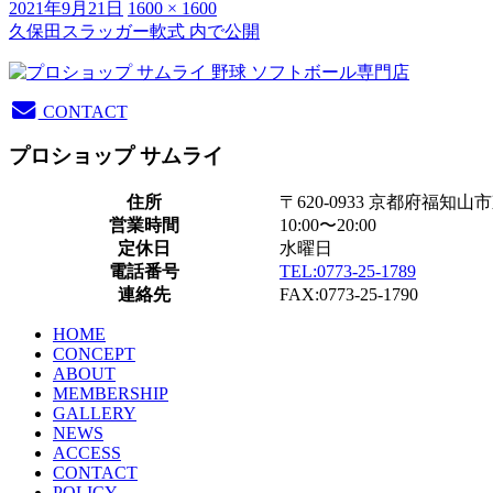
投
フ
2021年9月21日
1600 × 1600
稿
ル
久保田スラッガー軟式
内で公開
投
日:
サ
稿
イ
ズ
ナ
CONTACT
ビ
プロショップ サムライ
ゲ
住所
〒620-0933 京都府福知山
ー
営業時間
10:00〜20:00
シ
定休日
水曜日
電話番号
TEL:0773-25-1789
ョ
連絡先
FAX:0773-25-1790
ン
HOME
CONCEPT
ABOUT
MEMBERSHIP
GALLERY
NEWS
ACCESS
CONTACT
POLICY