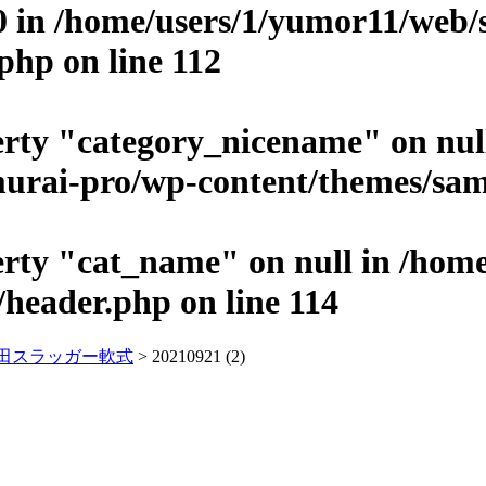
0 in
/home/users/1/yumor11/web/
.php
on line
112
erty "category_nicename" on nul
urai-pro/wp-content/themes/sam
erty "cat_name" on null in
/home
/header.php
on line
114
田スラッガー軟式
> 20210921 (2)