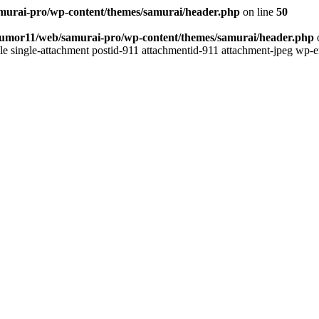
murai-pro/wp-content/themes/samurai/header.php
on line
50
yumor11/web/samurai-pro/wp-content/themes/samurai/header.php
ngle single-attachment postid-911 attachmentid-911 attachment-jpeg w