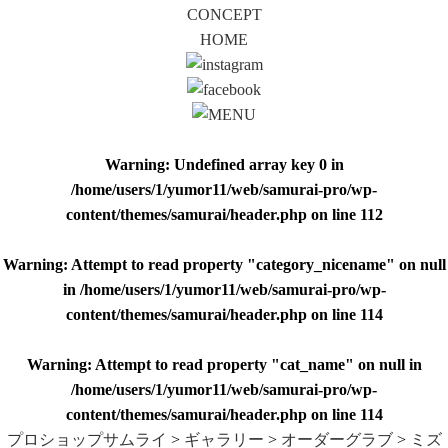
CONCEPT
HOME
Warning
: Undefined array key 0 in
/home/users/1/yumor11/web/samurai-pro/wp-
content/themes/samurai/header.php
on line
112
Warning
: Attempt to read property "category_nicename" on null
in
/home/users/1/yumor11/web/samurai-pro/wp-
content/themes/samurai/header.php
on line
114
Warning
: Attempt to read property "cat_name" on null in
/home/users/1/yumor11/web/samurai-pro/wp-
content/themes/samurai/header.php
on line
114
プロショップサムライ
>
ギャラリー
>
オーダーグラブ
>
ミズ