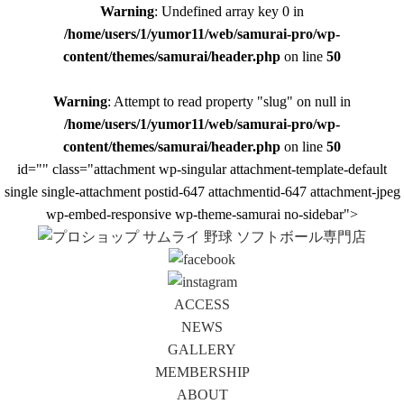
Warning
: Undefined array key 0 in
/home/users/1/yumor11/web/samurai-pro/wp-
content/themes/samurai/header.php
on line
50
Warning
: Attempt to read property "slug" on null in
/home/users/1/yumor11/web/samurai-pro/wp-
content/themes/samurai/header.php
on line
50
id="" class="attachment wp-singular attachment-template-default
single single-attachment postid-647 attachmentid-647 attachment-jpeg
wp-embed-responsive wp-theme-samurai no-sidebar">
ACCESS
NEWS
GALLERY
MEMBERSHIP
ABOUT