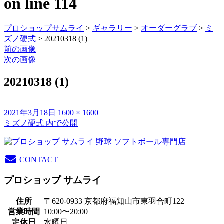
on line
114
プロショップサムライ
>
ギャラリー
>
オーダーグラブ
>
ミ
ズノ硬式
> 20210318 (1)
前の画像
次の画像
20210318 (1)
投
フ
2021年3月18日
1600 × 1600
稿
ル
ミズノ硬式
内で公開
投
日:
サ
稿
イ
ズ
ナ
CONTACT
ビ
プロショップ サムライ
ゲ
住所
〒620-0933 京都府福知山市東羽合町122
ー
営業時間
10:00〜20:00
シ
定休日
水曜日