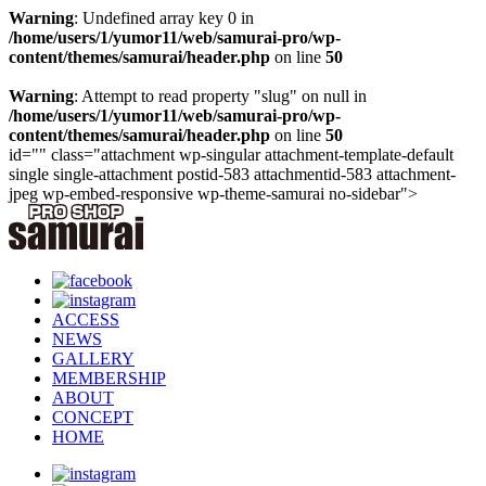
Warning
: Undefined array key 0 in
/home/users/1/yumor11/web/samurai-pro/wp-
content/themes/samurai/header.php
on line
50
Warning
: Attempt to read property "slug" on null in
/home/users/1/yumor11/web/samurai-pro/wp-
content/themes/samurai/header.php
on line
50
id="" class="attachment wp-singular attachment-template-default
single single-attachment postid-583 attachmentid-583 attachment-
jpeg wp-embed-responsive wp-theme-samurai no-sidebar">
ACCESS
NEWS
GALLERY
MEMBERSHIP
ABOUT
CONCEPT
HOME