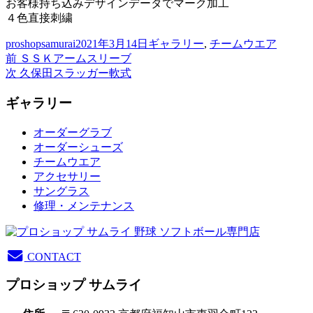
お客様持ち込みデザインデータでマーク加工
４色直接刺繍
投
投
カ
proshopsamurai
2021年3月14日
ギャラリー
,
チームウエア
稿
前
稿
テ
前
ＳＳＫアームスリーブ
投
者
の
次
日:
ゴ
次
久保田スラッガー軟式
稿
投
の
リ
ギャラリー
稿:
投
ー
ナ
稿:
ビ
オーダーグラブ
オーダーシューズ
ゲ
チームウエア
ー
アクセサリー
サングラス
シ
修理・メンテナンス
ョ
ン
CONTACT
プロショップ サムライ