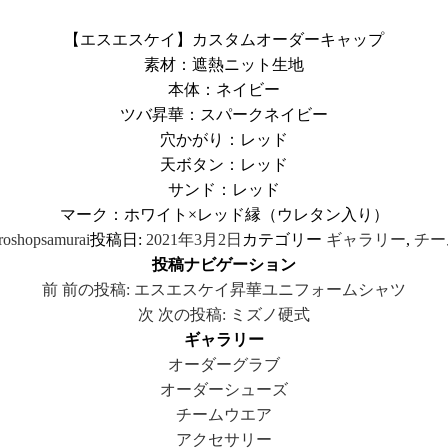
【エスエスケイ】カスタムオーダーキャップ
素材：遮熱ニット生地
本体：ネイビー
ツバ昇華：スパークネイビー
穴かがり：レッド
天ボタン：レッド
サンド：レッド
マーク：ホワイト×レッド縁（ウレタン入り）
roshopsamurai
投稿日:
2021年3月2日
カテゴリー
ギャラリー
,
チー
投稿ナビゲーション
前
前の投稿:
エスエスケイ昇華ユニフォームシャツ
次
次の投稿:
ミズノ硬式
ギャラリー
オーダーグラブ
オーダーシューズ
チームウエア
アクセサリー