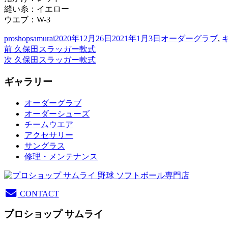
縫い糸：イエロー
ウエブ：W-3
投
投
カ
proshopsamurai
2020年12月26日
2021年1月3日
オーダーグラブ
,
稿
前
稿
テ
前
久保田スラッガー軟式
投
者
の
次
日:
ゴ
次
久保田スラッガー軟式
稿
投
の
リ
ギャラリー
稿:
投
ー
ナ
稿:
ビ
オーダーグラブ
オーダーシューズ
ゲ
チームウエア
ー
アクセサリー
サングラス
シ
修理・メンテナンス
ョ
ン
CONTACT
プロショップ サムライ