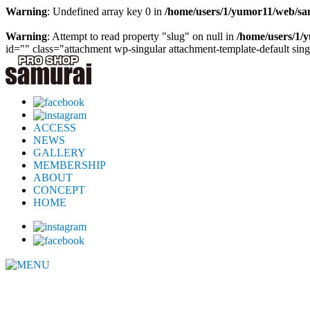
Warning
: Undefined array key 0 in
/home/users/1/yumor11/web/sa
Warning
: Attempt to read property "slug" on null in
/home/users/1/
id="" class="attachment wp-singular attachment-template-default si
ACCESS
NEWS
GALLERY
MEMBERSHIP
ABOUT
CONCEPT
HOME