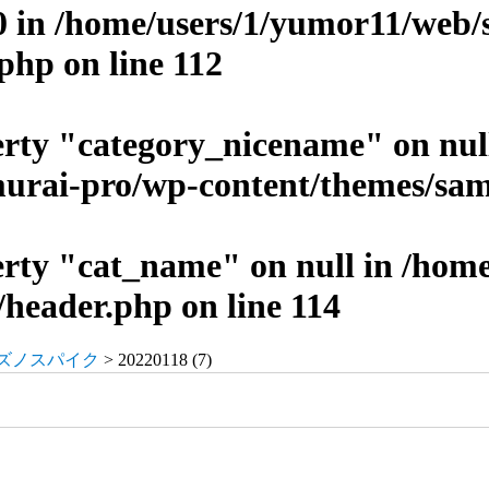
0 in
/home/users/1/yumor11/web/
.php
on line
112
erty "category_nicename" on nul
urai-pro/wp-content/themes/sam
erty "cat_name" on null in
/home
/header.php
on line
114
ズノスパイク
> 20220118 (7)