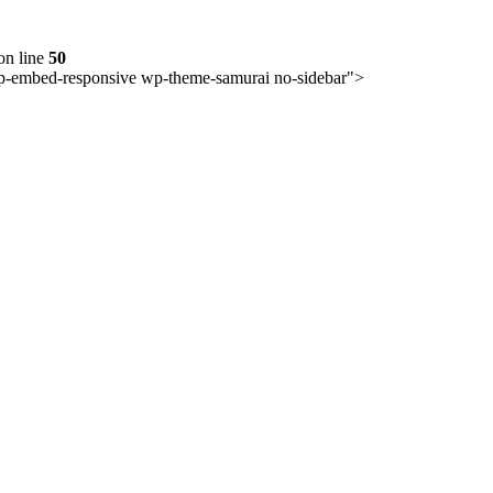
on line
50
 wp-embed-responsive wp-theme-samurai no-sidebar">