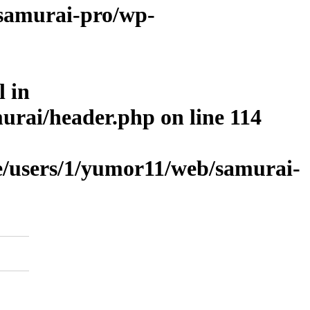
samurai-pro/wp-
l in
urai/header.php
on line
114
/users/1/yumor11/web/samurai-