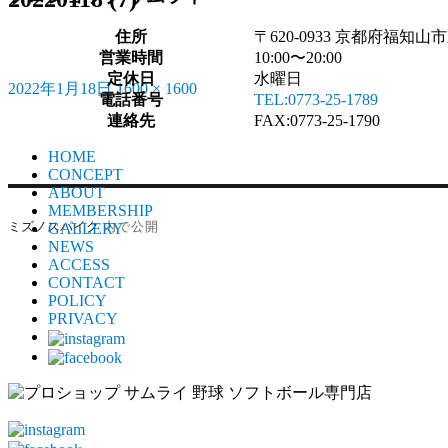
住所
〒620-0933 京都府福知山
営業時間
10:00〜20:00
定休日
水曜日
2022年1月18日
1600 × 1600
投
フ
電話番号
TEL:0773-25-1789
稿
ル
連絡先
FAX:0773-25-1790
日:
サ
イ
HOME
CONCEPT
ズ
ABOUT
投
MEMBERSHIP
内で公開
ミズノスパイク
GALLERY
稿
NEWS
ACCESS
ナ
CONTACT
ビ
POLICY
PRIVACY
ゲ
ー
シ
ョ