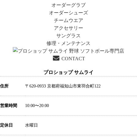
ビ
稿:
投
オーダーグラブ
ゲ
稿:
オーダーシューズ
ー
チームウエア
シ
アクセサリー
ョ
サングラス
ン
修理・メンテナンス
CONTACT
プロショップ サムライ
住所
〒620-0933 京都府福知山市東羽合町122
営業時間
10:00〜20:00
定休日
水曜日